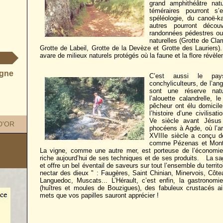
grand amphithéâtre natu
téméraires pourront s
spéléologie, du canoë-k
autres pourront décou
randonnées pédestres ou 
naturelles (Grotte de Cl
Grotte de Labeil, Grotte de la Devèze et Grotte des Lauriers). L
avare de milieux naturels protégés où la faune et la flore révèl
agne
C’est aussi le pa
conchyliculteurs, de l’ang
sont une réserve natu
l’alouette calandrelle, 
pêcheur ont élu domicile
l’histoire d’une civilisa
Ve siècle avant Jésus 
D'OR
phocéens à Agde, où l’ar
XVIIIe siècle a conçu 
comme Pézenas et Montpe
La vigne, comme une autre mer, est porteuse de l’économie 
riche aujourd’hui de ses techniques et de ses produits. La s
et offre un bel éventail de saveurs sur tout l’ensemble du territ
nectar des dieux " : Faugères, Saint Chinian, Minervois, Côt
Languedoc, Muscats... L’Hérault, c’est enfin, la gastronomi
(huîtres et moules de Bouzigues), des fabuleux crustacés a
mets que vos papilles sauront apprécier !