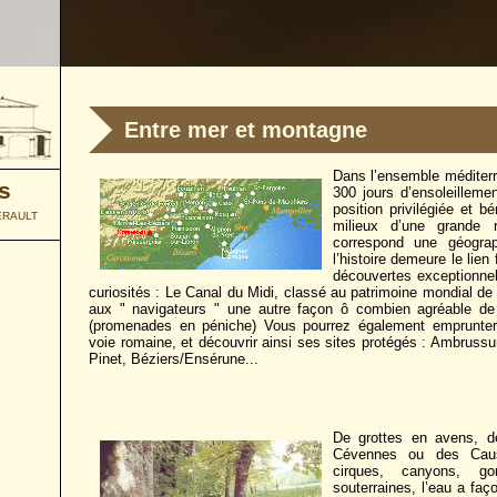
Entre mer et montagne
Dans l’ensemble méditer
s
300 jours d’ensoleilleme
position privilégiée et bé
ÉRAULT
milieux d’une grande 
correspond une géogra
l’histoire demeure le lien
découvertes exceptionnel,
curiosités : Le Canal du Midi, classé au patrimoine mondial de
aux " navigateurs " une autre façon ô combien agréable de pa
(promenades en péniche) Vous pourrez également emprunter
voie romaine, et découvrir ainsi ses sites protégés : Ambrussu
Pinet, Béziers/Ensérune...
De grottes en avens, d
Cévennes ou des Caus
cirques, canyons, go
souterraines, l’eau a faç