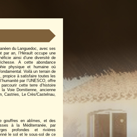
ranéen du Languedoc, avec ses
nt par an, l’Hérault occupe une
néficie ainsi d’une diversité de
richesse. A cette abondance
phie physique et humaine où
 fondamental. Voilà un terrain de
 propice à satisfaire toutes les
 l’humanité par l’UNESCO, offre
rcourir cette terre d’histoire
 la Voie Domitienne, ancienne
n, Castries, Le Crès/Castelnau,
e gouffres en abîmes, et des
ses à la Méditerranée, par
rges profondes et rivières
onné le sol et le sous-sol de ce