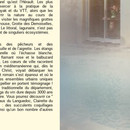
rel qu’est l’Hérault. Les plus
’exercer à la pratique de la
ayak et du VTT, alors que les
vrir la nature au cours de
visiter les magnifiques grottes
amouse, Grotte des Demoiselles,
e littoral, lagunaire, n’est pas
ent de singuliers écosystèmes.
ys des pêcheurs et des
uille et de l’aigrette. Les étangs
relle où l’échasse blanche,
le flamant rose et le balbuzard
. Les cœurs de ville racontent
tion méditerranéenne qui, dès le
Christ, voyait débarquer les
t romain s’est épanoui et où le
des ensembles urbains uniques
llier en portent témoignage !
traditionnelle du département,
aga du vin dure depuis 3000 ans
oire. Vous pourrez découvrir ce "
eaux du Languedoc, Clairette du
e : des succulents coquillages
insi qu’un bon nombre d’autres